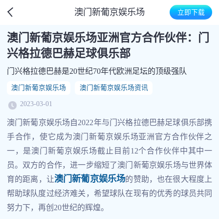
澳门新葡京娱乐场
立即下载
澳门新葡京娱乐场亚洲官方合作伙伴：门
兴格拉德巴赫足球俱乐部
门兴格拉德巴赫是20世纪70年代欧洲足坛的顶级强队
澳门新葡京娱乐场
澳门新葡京娱乐场资讯
2023-03-01
澳门新葡京娱乐场自2022年与门兴格拉德巴赫足球俱乐部携
手合作，使它成为澳门新葡京娱乐场亚洲官方合作伙伴之
一，是澳门新葡京娱乐场截止目前12个合作伙伴中其中一
员。双方的合作，进一步缩短了澳门新葡京娱乐场与世界体
澳门新葡京娱乐场
育的距离，让
的赞助，也在很大程度上
帮助球队度过经济难关，希望球队在现有的优秀的球员共同
努力下，再创20世纪的辉煌。