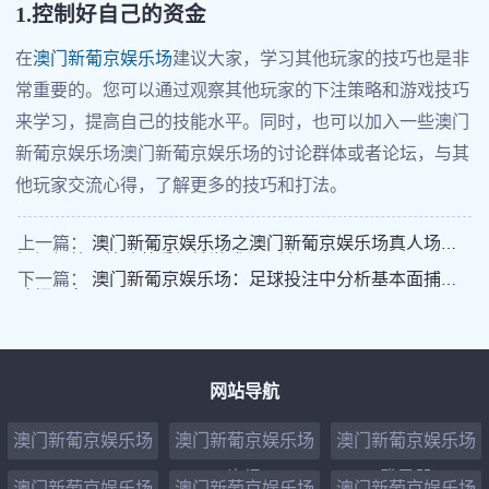
1.控制好自己的资金
在
澳门新葡京娱乐场
建议大家，学习其他玩家的技巧也是非
常重要的。您可以通过观察其他玩家的下注策略和游戏技巧
来学习，提高自己的技能水平。同时，也可以加入一些澳门
新葡京娱乐场澳门新葡京娱乐场的讨论群体或者论坛，与其
他玩家交流心得，了解更多的技巧和打法。
上一篇：
澳门新葡京娱乐场之澳门新葡京娱乐场真人场馆
疑问解答，快速熟悉场馆游戏与玩法
下一篇：
澳门新葡京娱乐场：足球投注中分析基本面捕捉
冷门现象
网站导航
澳门新葡京娱乐场
澳门新葡京娱乐场
澳门新葡京娱乐场
资讯
登录器
澳门新葡京娱乐场
澳门新葡京娱乐场
澳门新葡京娱乐场