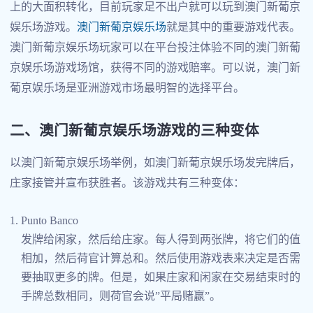
上的大面积转化，目前玩家足不出户就可以玩到澳门新葡京
娱乐场游戏。
澳门新葡京娱乐场
就是其中的重要游戏代表。
澳门新葡京娱乐场玩家可以在平台投注体验不同的澳门新葡
京娱乐场游戏场馆，获得不同的游戏赔率。可以说，澳门新
葡京娱乐场是亚洲游戏市场最明智的选择平台。
二、澳门新葡京娱乐场游戏的三种变体
以澳门新葡京娱乐场举例，如澳门新葡京娱乐场发完牌后，
庄家接管并宣布获胜者。该游戏共有三种变体：
Punto Banco
发牌给闲家，然后给庄家。每人得到两张牌，将它们的值
相加，然后荷官计算总和。然后使用游戏表来决定是否需
要抽取更多的牌。但是，如果庄家和闲家在交易结束时的
手牌总数相同，则荷官会说”平局赌赢”。