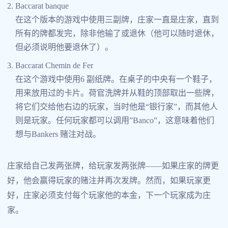
Baccarat banque
在这个版本的游戏中使用三副牌，庄家一直是庄家，直到
所有的牌都发完，除非他输了或退休（他可以随时退休，
但必须说明他要退休了）。
Baccarat Chemin de Fer
在这个游戏中使用6 副纸牌。在桌子的中央有一个鞋子，
用来放用过的卡片。荷官洗牌并从鞋的顶部取出一些牌，
将它们交给他右边的玩家，当时他是“银行家”，而其他人
则是玩家。任何玩家都可以调用”Banco”，这意味着他们
想与Bankers 赌注对战。
庄家给自己发两张牌，给玩家发两张牌——如果庄家的牌更
好，他会赢得玩家的赌注并再次发牌。然而，如果玩家更
好，庄家必须支付每个玩家他的本金，下一个玩家成为庄
家。