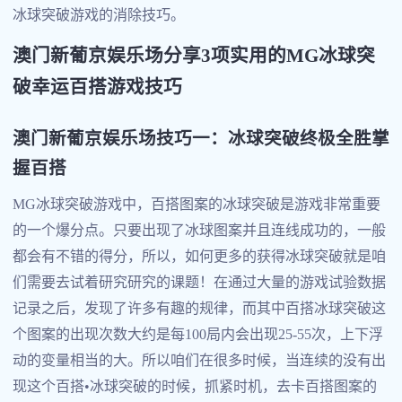
冰球突破游戏的消除技巧。
澳门新葡京娱乐场分享3项实用的MG冰球突
破幸运百搭游戏技巧
澳门新葡京娱乐场技巧一：冰球突破终极全胜掌
握百搭
MG冰球突破游戏中，百搭图案的冰球突破是游戏非常重要
的一个爆分点。只要出现了冰球图案并且连线成功的，一般
都会有不错的得分，所以，如何更多的获得冰球突破就是咱
们需要去试着研究研究的课题！在通过大量的游戏试验数据
记录之后，发现了许多有趣的规律，而其中百搭冰球突破这
个图案的出现次数大约是每100局内会出现25-55次，上下浮
动的变量相当的大。所以咱们在很多时候，当连续的没有出
现这个百搭•冰球突破的时候，抓紧时机，去卡百搭图案的