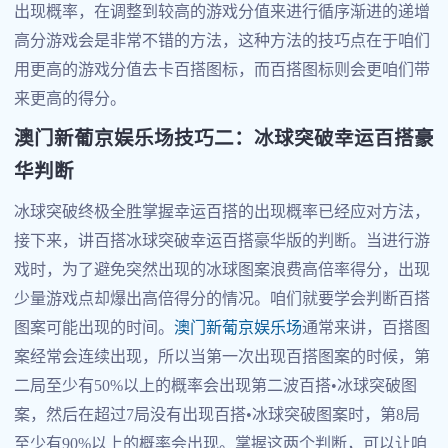
出现概率，在调整到较高的游戏分值来进行循序渐进的递增
高分游戏会是非常不错的方法，这种方法的技巧点在于咱们
用更高的游戏分值去卡百搭图标，而百搭图标则会更咱们带
来更高的得分。
澳门新葡京娱乐场技巧二：冰球突破幸运百搭豪
华判断
冰球突破终极全胜掌握幸运百搭的出现概率已经应对方法，
接下来，讲百搭冰球突破幸运百搭豪华版的判断。当进行游
戏时，为了避免突然出现的冰球图案浪费高倍率得分，出现
少量游戏点却爆出高倍得分的情况。咱们就要学会判断百搭
图案可能出现的时间。
澳门新葡京娱乐场
通常来讲，百搭图
案经常会连续出现，所以当第一次出现百搭图案的时候，第
二局至少有50%以上的概率会出现第二波百搭•冰球突破图
案，然后在超过7局没有出现百搭•冰球突破图案时，第8局
至少有90%以上的概率会出现。掌握这两个判断，可以让咱