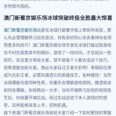
亦然很可观的。
澳门新葡京娱乐场冰球突破终极全胜最大惊喜
澳门新葡京娱乐场
玩家在冰球打破奢华版上想有所收获，那
么先必需理解熟习后在尝试，持有良好的心态去看待你会领
悟更多的技巧！澳门新葡京娱乐场专家在冰球打破这款游戏
也不时在探索其中的微妙，游戏了一段时间，才总结出一些
经历，在这里分享给大家，但不是每个人都合适这个技巧，
但希望能协助大家。想必大家玩过王者光彩吧！青铜段位想
成为光彩王者，必需先摸透它的英雄技艺，各种属性！当然
冰球爆破也是同种性质，你要先去理解游戏规则，摸透他该
如何去爆破，你就跨出一大步，当你开端熟习后他的规则技
艺后，你就要开端实战，经过实战总结下本人游戏时的感
受，这样能够渐渐上手，控制机遇。
接下来澳门新葡京娱乐场就给大家介绍一下如何更快的掌握